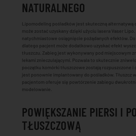
NATURALNEGO
Lipomodeling pośladków jest skuteczną alternatywą d
może zostać uzyskany dzięki użyciu lasera Vaser Lipo.
natychmiastowe osiągnięcie pożądanych efektów. Do 
dlatego pacjent może dodatkowo uzyskać efekt wyszcz
tłuszczu. Zabieg jest wykonywany pod miejscowym zni
lekami znieczulającymi. Pozwala to skutecznie zniwel
początku komórki tłuszczowe zostają rozpuszczone i o
jest ponownie implantowany do pośladków. Tłuszcz ws
pacjentom oferuje się powtórzenie zabiegu dwukrotni
modelowanie.
POWIĘKSZANIE PIERSI I
TŁUSZCZOWĄ