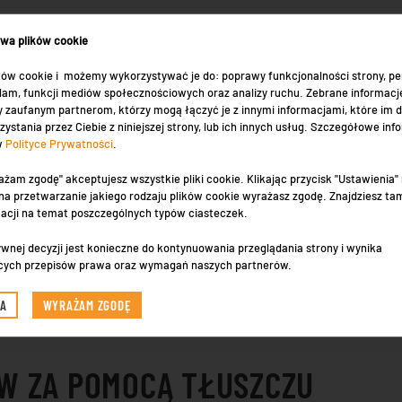
ywa plików cookie
ów cookie i możemy wykorzystywać je do: poprawy funkcjonalności strony, per
eklam, funkcji mediów społecznościowych oraz analizy ruchu. Zebrane informacj
spierana przy pomocy strumienia wody. Metoda ta
 zaufanym partnerom, którzy mogą łączyć je z innymi informacjami, które im 
órnej tkanki tłuszczowej. Jest to bardzo bezpieczny i
zystania przez Ciebie z niniejszej strony, lub ich innych usług. Szczegółowe inf
 w
Polityce Prywatności
.
zas jego wykonywania stosowane jest znieczulenie
ejszenie ilości podawanych leków anestetycznych. Dzięki
ażam zgodę" akceptujesz wszystkie pliki cookie. Klikając przycisk "Ustawienia
h jest bardzo niskie. Dodatkowo
zabieg Body Jet w
a przetwarzanie jakiego rodzaju plików cookie wyrażasz zgodę. Znajdziesz ta
umożliwia uwydatnienie typowych atrybutów
macji na temat poszczególnych typów ciasteczek.
 czy wyrzeźbienie łydek. W przeciwieństwie do klasycznej
wnej decyzji jest konieczne do kontynuowania przeglądania strony i wynika
szczowa zawiera zwykle 1-3% krwi. W przypadku
cych przepisów prawa oraz wymagań naszych partnerów.
 skutkuje potrzebą transfuzji krwi w trakcie zabiegu.
niaków oraz wylewów krwawych, a ponadto przyśpiesza
IA
WYRAŻAM ZGODĘ
i po zabiegu.
W ZA POMOCĄ TŁUSZCZU