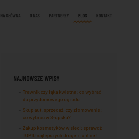
ONA GŁÓWNA
O NAS
PARTNERZY
BLOG
KONTAKT
NAJNOWSZE WPISY
Trawnik czy łąka kwietna: co wybrać
do przydomowego ogrodu
Skup aut, sprzedaż, czy złomowanie:
co wybrać w Słupsku?
Zakup kosmetyków w sieci: sprawdź
TOP10 najlepszych drogerii online!