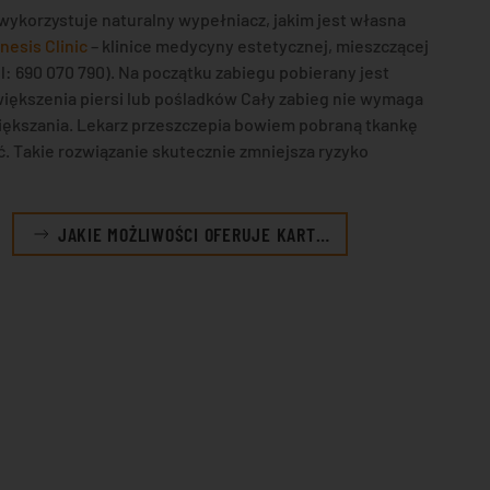
 wykorzystuje naturalny wypełniacz, jakim jest własna
nesis Clinic
– klinice medycyny estetycznej, mieszczącej
l: 690 070 790). Na początku zabiegu pobierany jest
większenia piersi lub pośladków Cały zabieg nie wymaga
iększania. Lekarz przeszczepia bowiem pobraną tkankę
. Takie rozwiązanie skutecznie zmniejsza ryzyko
JAKIE MOŻLIWOŚCI OFERUJE KART…