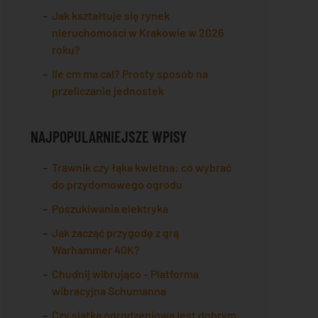
Jak kształtuje się rynek
nieruchomości w Krakowie w 2026
roku?
Ile cm ma cal? Prosty sposób na
przeliczanie jednostek
NAJPOPULARNIEJSZE WPISY
Trawnik czy łąka kwietna: co wybrać
do przydomowego ogrodu
Poszukiwania elektryka
Jak zacząć przygodę z grą
Warhammer 40K?
Chudnij wibrująco – Platforma
wibracyjna Schumanna
Czy siatka ogrodzeniowa jest dobrym