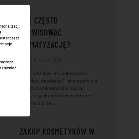
JAK CZĘSTO
sonalizacji
SERWISOWAĆ
e
dostarczasz
KLIMATYZACJĘ?
ormacje
MATI – 15 MAJA, 2026
" możesz
m również
Sam przez dwa lata odkładałem
przegląd „na później” i skończyło się
na tym, że klimatyzator zaczął
dziwnie pachnieć i ledwo chłodził.
Okazało się, że…
ZAKUP KOSMETYKÓW W