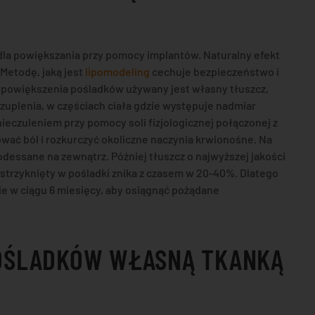
la powiększania przy pomocy implantów. Naturalny efekt
 Metodę, jaką jest
lipomodeling
cechuje bezpieczeństwo i
powiększenia pośladków używany jest własny tłuszcz,
uplenia, w częściach ciała gdzie występuje nadmiar
eczuleniem przy pomocy soli fizjologicznej połączonej z
ować ból i rozkurczyć okoliczne naczynia krwionośne. Na
dessane na zewnątrz. Później tłuszcz o najwyższej jakości
trzyknięty w pośladki znika z czasem w 20-40%. Dlatego
e w ciągu 6 miesięcy, aby osiągnąć pożądane
 POŚLADKÓW WŁASNĄ TKANKĄ