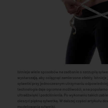
Istnieje wiele sposobów na zadbanie o szczupłą sylwe
wystarczają, aby osiągnąć zamierzone efekty. Istniej
sylwetki przy jednoczesnym utrzymaniu odpowiedniej 
technologia daje ogromne możliwości, a na popularnoś
ultradźwięki i podciśnienia. Po wykonaniu takich zabi
cieszyć piękną sylwetką. W dalszej części artykułu do
modelowania sylwetki.