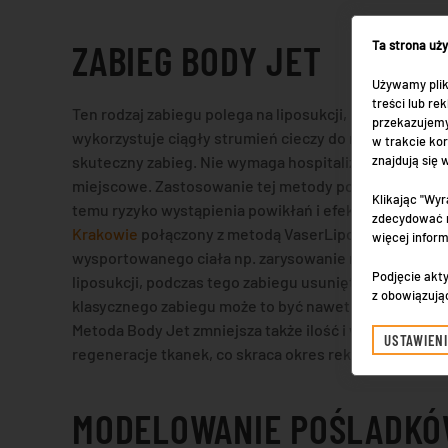
ZABIEG BODY JET
Ta strona uż
Używamy plik
treści lub r
Ten rodzaj zabiegu polega na liposukcji, która jest w
przekazujemy
wykorzystuje ciągły strumień cieczy do rozbicia podsk
w trakcie kor
znajdują się
skuteczny zabieg. Nie wymaga hospitalizacji, a podc
miejscowe. Zastosowanie tej metody pozwala na zmni
Klikając "Wyr
temu ryzyko wystąpienia powikłań i efektów ubocznyc
zdecydować n
Krakowie
połączony z metodą VaserLipo i Renuvion 
więcej infor
wysportowanego ciała np. zarysowanie mięśni brzucha
Podjęcie akty
liposukcji, podczas tego zabiegu usunięta tkanka tłu
z obowiązują
klasycznego zabiegu może to być nawet 40%, co czasem
Metoda Body Jet zmniejsza także ilość i wielkość si
USTAWIEN
regeneracje tkanek, co skraca okres rekonwalescencj
MODELOWANIE POŚLADKÓ