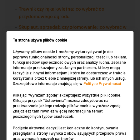
Trawnik czy łąka kwietna: co wybrać do
przydomowego ogrodu
Skup aut, sprzedaż, czy złomowanie: co wybrać w
Słupsku?
Ta strona używa plików cookie
Zakup kosmetyków w sieci: sprawdź TOP10
Używamy plików cookie i możemy wykorzystywać je do:
najlepszych drogerii online!
poprawy funkcjonalności strony, personalizacji treści lub reklam,
funkcji mediów społecznościowych oraz analizy ruchu. Zebrane
Jak kształtuje się rynek nieruchomości w Krakowie
informacje przekazujemy zaufanym partnerom, którzy mogą
w 2026 roku?
łączyć je z innymi informacjami, które im dostarczasz w trakcie
korzystania przez Ciebie z niniejszej strony, lub ich innych usług.
Ile cm ma cal? Prosty sposób na przeliczanie
Szczegółowe informacje znajdują się w
Polityce Prywatności
.
jednostek
Klikając "Wyrażam zgodę" akceptujesz wszystkie pliki cookie.
Klikając przycisk "Ustawienia" możesz zdecydować na
przetwarzanie jakiego rodzaju plików cookie wyrażasz zgodę.
NAJPOPULARNIEJSZE WPISY
Znajdziesz tam również więcej informacji na temat
poszczególnych typów ciasteczek.
Trawnik czy łąka kwietna: co wybrać do
Podjęcie aktywnej decyzji jest konieczne do kontynuowania
przydomowego ogrodu
przeglądania strony i wynika z obowiązujących przepisów prawa
oraz wymagań naszych partnerów.