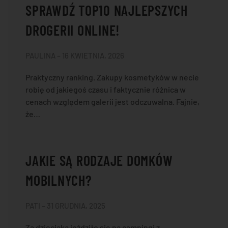
SPRAWDŹ TOP10 NAJLEPSZYCH
DROGERII ONLINE!
PAULINA – 16 KWIETNIA, 2026
Praktyczny ranking. Zakupy kosmetyków w necie
robię od jakiegoś czasu i faktycznie różnica w
cenach względem galerii jest odczuwalna. Fajnie,
że…
JAKIE SĄ RODZAJE DOMKÓW
MOBILNYCH?
PATI – 31 GRUDNIA, 2025
Za dzieciaka jeździło się na campingi z