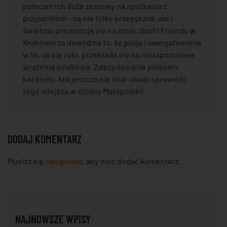
polecam ich duże zestawy na spotkania z
przyjaciółmi – są nie tylko przepyszne, ale i
świetnie prezentują się na stole. Sushi Friends w
Krakowie to dowód na to, że pasja i zaangażowanie
w to, co się robi, przekłada się na niezapomniane
wrażenia smakowe. Zdecydowanie polecam
każdemu, kto jeszcze nie miał okazji sprawdzić
tego miejsca w stolicy Małopolski!
DODAJ KOMENTARZ
Musisz się
zalogować
, aby móc dodać komentarz.
NAJNOWSZE WPISY