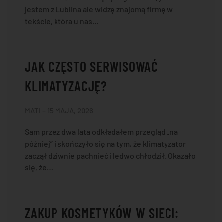
jestem z Lublina ale widzę znajomą firmę w
tekście, która u nas…
JAK CZĘSTO SERWISOWAĆ
KLIMATYZACJĘ?
MATI – 15 MAJA, 2026
Sam przez dwa lata odkładałem przegląd „na
później” i skończyło się na tym, że klimatyzator
zaczął dziwnie pachnieć i ledwo chłodził. Okazało
się, że…
ZAKUP KOSMETYKÓW W SIECI: