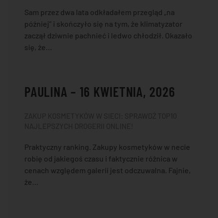
Sam przez dwa lata odkładałem przegląd „na
później” i skończyło się na tym, że klimatyzator
zaczął dziwnie pachnieć i ledwo chłodził. Okazało
się, że…
PAULINA – 16 KWIETNIA, 2026
ZAKUP KOSMETYKÓW W SIECI: SPRAWDŹ TOP10
NAJLEPSZYCH DROGERII ONLINE!
Praktyczny ranking. Zakupy kosmetyków w necie
robię od jakiegoś czasu i faktycznie różnica w
cenach względem galerii jest odczuwalna. Fajnie,
że…