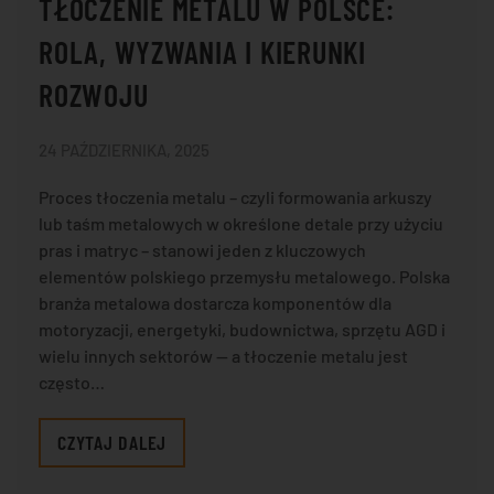
TŁOCZENIE METALU W POLSCE:
ROLA, WYZWANIA I KIERUNKI
ROZWOJU
24 PAŹDZIERNIKA, 2025
Proces tłoczenia metalu – czyli formowania arkuszy
lub taśm metalowych w określone detale przy użyciu
pras i matryc – stanowi jeden z kluczowych
elementów polskiego przemysłu metalowego. Polska
branża metalowa dostarcza komponentów dla
motoryzacji, energetyki, budownictwa, sprzętu AGD i
wielu innych sektorów — a tłoczenie metalu jest
często…
CZYTAJ DALEJ