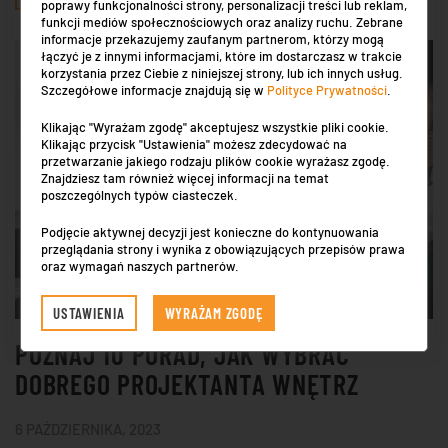
poprawy funkcjonalności strony, personalizacji treści lub reklam,
funkcji mediów społecznościowych oraz analizy ruchu. Zebrane
informacje przekazujemy zaufanym partnerom, którzy mogą
łączyć je z innymi informacjami, które im dostarczasz w trakcie
korzystania przez Ciebie z niniejszej strony, lub ich innych usług.
Szczegółowe informacje znajdują się w
Polityce Prywatności
.
Klikając "Wyrażam zgodę" akceptujesz wszystkie pliki cookie.
Klikając przycisk "Ustawienia" możesz zdecydować na
przetwarzanie jakiego rodzaju plików cookie wyrażasz zgodę.
Znajdziesz tam również więcej informacji na temat
poszczególnych typów ciasteczek.
Podjęcie aktywnej decyzji jest konieczne do kontynuowania
przeglądania strony i wynika z obowiązujących przepisów prawa
oraz wymagań naszych partnerów.
USTAWIENIA
WYRAŻAM ZGODĘ
POZNAJ 10 PORAD, JAK WYBRAĆ
DOBREGO PROJEKTANTA WNĘTRZ
6 PAŹDZIERNIKA, 2023