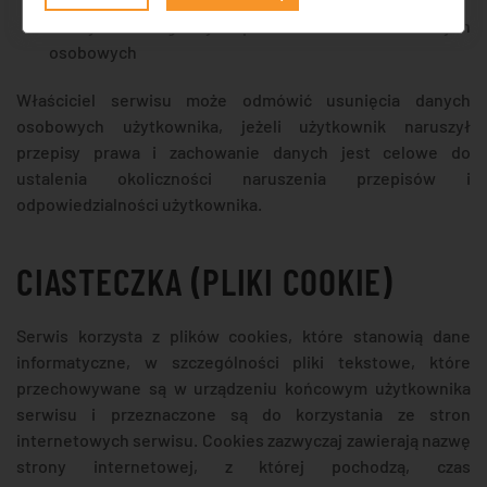
wycofania zgodny na przetwarzanie swoich danych
osobowych
Właściciel serwisu może odmówić usunięcia danych
osobowych użytkownika, jeżeli użytkownik naruszył
przepisy prawa i zachowanie danych jest celowe do
ustalenia okoliczności naruszenia przepisów i
odpowiedzialności użytkownika.
CIASTECZKA (PLIKI COOKIE)
Serwis korzysta z plików cookies, które stanowią dane
informatyczne, w szczególności pliki tekstowe, które
przechowywane są w urządzeniu końcowym użytkownika
serwisu i przeznaczone są do korzystania ze stron
internetowych serwisu. Cookies zazwyczaj zawierają nazwę
strony internetowej, z której pochodzą, czas