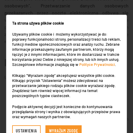
osobowych”. Przetwarzanie danych osobowych
przekazanych przez pocztę elektroniczną odbywa się
według zasad określonych w niniejszej polityce
Ta strona używa plików cookie
prywatności, z wyłączeniem punktów nie mających
zastosowania do korespondencji przez pocztę
Używamy plików cookie i możemy wykorzystywać je do:
poprawy funkcjonalności strony, personalizacji treści lub reklam,
elektroniczną.
funkcji mediów społecznościowych oraz analizy ruchu. Zebrane
informacje przekazujemy zaufanym partnerom, którzy mogą
łączyć je z innymi informacjami, które im dostarczasz w trakcie
PRAWA UŻYTKOWNIKA
korzystania przez Ciebie z niniejszej strony, lub ich innych usług.
Szczegółowe informacje znajdują się w
Polityce Prywatności
.
Klikając "Wyrażam zgodę" akceptujesz wszystkie pliki cookie.
Użytkownik ma prawo do:
Klikając przycisk "Ustawienia" możesz zdecydować na
przetwarzanie jakiego rodzaju plików cookie wyrażasz zgodę.
dostępu do swoich danych osobowych
Znajdziesz tam również więcej informacji na temat
poszczególnych typów ciasteczek.
uzyskania kopii swoich danych osobowych
modyfikowania swoich danych osobowych
Podjęcie aktywnej decyzji jest konieczne do kontynuowania
usunięcia swoich danych osobowych
przeglądania strony i wynika z obowiązujących przepisów prawa
oraz wymagań naszych partnerów.
ograniczenia przetwarzania swoich danych
osobowych
USTAWIENIA
WYRAŻAM ZGODĘ
przenoszenia swoich danych osobowych