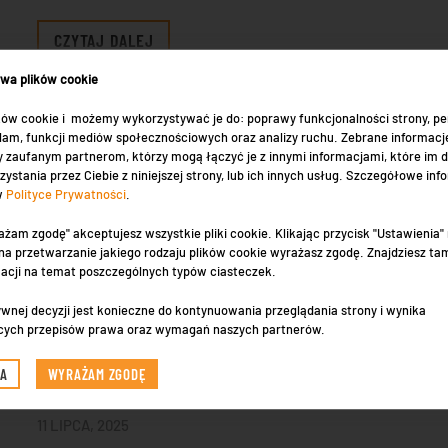
CZYTAJ DALEJ
ywa plików cookie
ów cookie i możemy wykorzystywać je do: poprawy funkcjonalności strony, per
eklam, funkcji mediów społecznościowych oraz analizy ruchu. Zebrane informacj
 zaufanym partnerom, którzy mogą łączyć je z innymi informacjami, które im 
zystania przez Ciebie z niniejszej strony, lub ich innych usług. Szczegółowe inf
 w
Polityce Prywatności
.
ażam zgodę" akceptujesz wszystkie pliki cookie. Klikając przycisk "Ustawienia
a przetwarzanie jakiego rodzaju plików cookie wyrażasz zgodę. Znajdziesz ta
macji na temat poszczególnych typów ciasteczek.
wnej decyzji jest konieczne do kontynuowania przeglądania strony i wynika
cych przepisów prawa oraz wymagań naszych partnerów.
JAKIE OKNA PCV WYBRAĆ?
IA
WYRAŻAM ZGODĘ
11 LIPCA, 2025