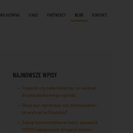
ONA GŁÓWNA
O NAS
PARTNERZY
BLOG
KONTAKT
NAJNOWSZE WPISY
Trawnik czy łąka kwietna: co wybrać
do przydomowego ogrodu
Skup aut, sprzedaż, czy złomowanie:
co wybrać w Słupsku?
Zakup kosmetyków w sieci: sprawdź
TOP10 najlepszych drogerii online!