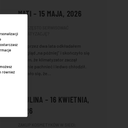
MATI – 15 MAJA, 2026
JAK CZĘSTO SERWISOWAĆ
KLIMATYZACJĘ?
sonalizacji
e
dostarczasz
Sam przez dwa lata odkładałem
ormacje
przegląd „na później” i skończyło się
na tym, że klimatyzator zaczął
dziwnie pachnieć i ledwo chłodził.
" możesz
m również
Okazało się, że…
PAULINA – 16 KWIETNIA,
2026
ZAKUP KOSMETYKÓW W SIECI: