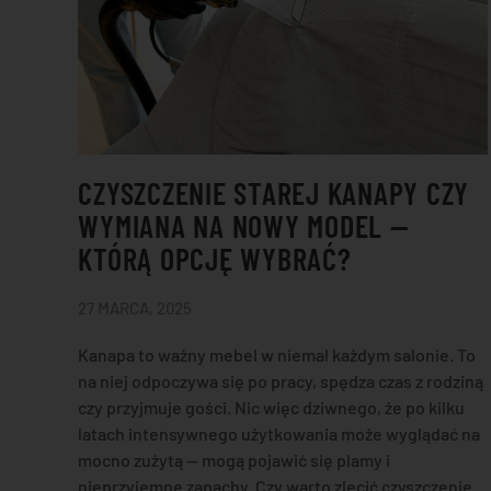
CZYSZCZENIE STAREJ KANAPY CZY
WYMIANA NA NOWY MODEL —
KTÓRĄ OPCJĘ WYBRAĆ?
27 MARCA, 2025
Kanapa to ważny mebel w niemal każdym salonie. To
na niej odpoczywa się po pracy, spędza czas z rodziną
czy przyjmuje gości. Nic więc dziwnego, że po kilku
latach intensywnego użytkowania może wyglądać na
mocno zużytą — mogą pojawić się plamy i
nieprzyjemne zapachy. Czy warto zlecić czyszczenie