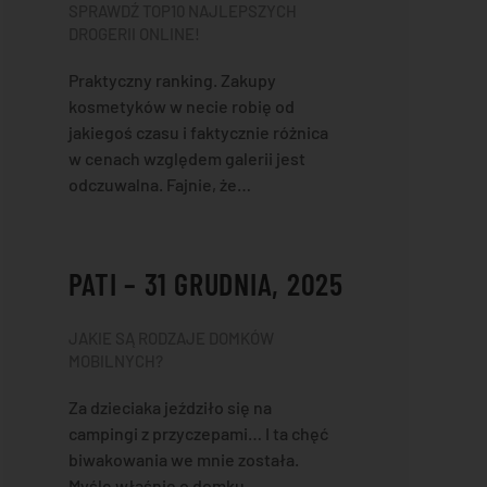
SPRAWDŹ TOP10 NAJLEPSZYCH
DROGERII ONLINE!
Praktyczny ranking. Zakupy
kosmetyków w necie robię od
jakiegoś czasu i faktycznie różnica
w cenach względem galerii jest
odczuwalna. Fajnie, że…
PATI – 31 GRUDNIA, 2025
JAKIE SĄ RODZAJE DOMKÓW
MOBILNYCH?
Za dzieciaka jeździło się na
campingi z przyczepami… I ta chęć
biwakowania we mnie została.
Myślę właśnie o domku