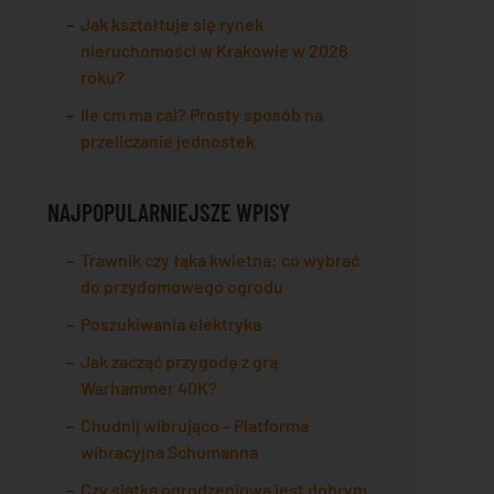
Jak kształtuje się rynek
nieruchomości w Krakowie w 2026
roku?
Ile cm ma cal? Prosty sposób na
przeliczanie jednostek
NAJPOPULARNIEJSZE WPISY
Trawnik czy łąka kwietna: co wybrać
do przydomowego ogrodu
Poszukiwania elektryka
Jak zacząć przygodę z grą
Warhammer 40K?
Chudnij wibrująco – Platforma
wibracyjna Schumanna
Czy siatka ogrodzeniowa jest dobrym