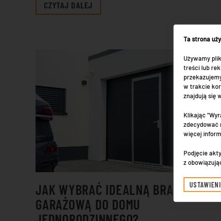
CZYTAJ DALEJ
Ta strona uż
Używamy plik
treści lub r
przekazujemy
w trakcie kor
znajdują się
Klikając "Wyr
zdecydować n
więcej infor
Podjęcie akty
z obowiązują
USTAWIEN
JAK WYBRAĆ IDEALNĄ BRAMĘ
GARAŻOWĄ DO DOMU
JEDNORODZINNEGO?