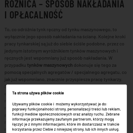
RÓŻNICA – SPOSÓB NAKŁADANIA
I OPŁACALNOŚĆ
To, co odróżnia tynk ręczny od tynku maszynowego, to
wyłącznie jego sposób nakładania na ścianę. Kolejne kroki
pracy tynkarskiej są już do siebie ściśle podobne, przez co
jedynym istotnym wyróżnikiem tynków maszynowych i
ręcznych jest wspomniany już sposób nakładania. W
przypadku
tynków maszynowych
dokonuje się tego za
pomocą specjalnych agregatów / specjalnego agregatu, co
jak już wspomniano, znacznie przyspiesza pracę tynkarzy.
Sprawdza się zasad, iż im większa powierzchnia do
Ta strona używa plików cookie
otynkowania, tym bardziej opłacalne jest zastosowanie
metody maszynowej. Tynkując jednak niewielki pokoik o
Używamy plików cookie i możemy wykorzystywać je do:
małym metrażu, wynajęcie ekipy tynkarzy dysponujących
poprawy funkcjonalności strony, personalizacji treści lub reklam,
funkcji mediów społecznościowych oraz analizy ruchu. Zebrane
agregatem mija się z celem, bowiem będzie zdecydowanie
informacje przekazujemy zaufanym partnerom, którzy mogą
mniej korzystne finansowo, niż nakładanie tynku w sposób
łączyć je z innymi informacjami, które im dostarczasz w trakcie
ręczny.
korzystania przez Ciebie z niniejszej strony, lub ich innych usług.