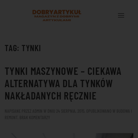
Przejdź do treści głównej
TAG:
TYNKI
TYNKI MASZYNOWE – CIEKAWA
ALTERNATYWA DLA TYNKÓW
NAKŁADANYCH RĘCZNIE
NAPISANE PRZEZ
ADMIN
W DNIU
24 SIERPNIA, 2015
. OPUBLIKOWANO W
BUDOWA I
DO
REMONT
.
BRAK KOMENTARZY
TYNKI
MASZYNOWE
–