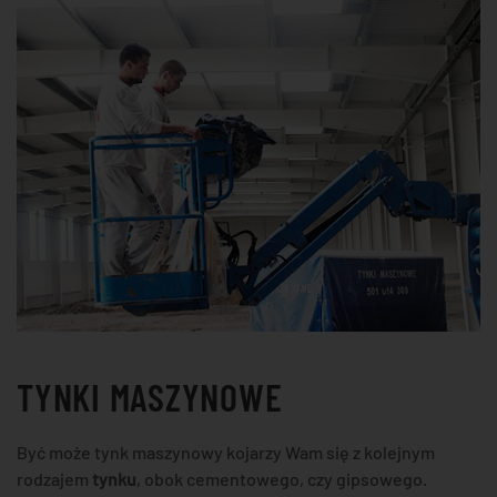
CIEKAWA
ALTERNATYWA
DLA
TYNKÓW
NAKŁADANYCH
RĘCZNIE
TYNKI MASZYNOWE
Być może tynk maszynowy kojarzy Wam się z kolejnym
rodzajem
tynku
, obok cementowego, czy gipsowego.