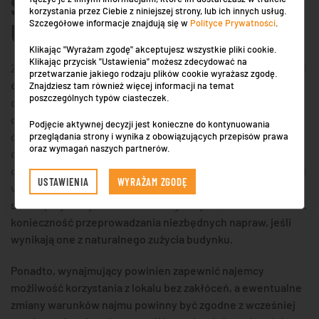
STRONY UMOWY NAJMU LOKALU
korzystania przez Ciebie z niniejszej strony, lub ich innych usług.
Szczegółowe informacje znajdują się w
Polityce Prywatności
.
UŻYTKOWEGO?
Klikając "Wyrażam zgodę" akceptujesz wszystkie pliki cookie.
Klikając przycisk "Ustawienia" możesz zdecydować na
Zarówno wynajmujący, jak i najemca mają określone
prawa i
przetwarzanie jakiego rodzaju plików cookie wyrażasz zgodę.
obowiązki wynikające z umowy najmu
. Najemca ma prawo
Znajdziesz tam również więcej informacji na temat
poszczególnych typów ciasteczek.
do korzystania z lokalu zgodnie z jego przeznaczeniem oraz
do wprowadzania niezbędnych zmian, o ile nie naruszają
Podjęcie aktywnej decyzji jest konieczne do kontynuowania
one struktury budynku. Może to obejmować np.
przeglądania strony i wynika z obowiązujących przepisów prawa
oraz wymagań naszych partnerów.
dostosowanie wnętrza do potrzeb działalności, jednak
często wymaga to uprzedniej zgody wynajmującego. Z kolei
USTAWIENIA
WYRAŻAM ZGODĘ
wynajmujący jest zobowiązany do utrzymania lokalu w
stanie przydatnym do umówionego użytku, co oznacza m.in.
konieczność przeprowadzania niezbędnych napraw, jeśli
wynikają one z naturalnego zużycia budynku.
Ponadto, wynajmujący powinien zapewnić najemcy
możliwość korzystania z lokalu bez zakłóceń, a ewentualne
zmiany warunków najmu powinny być zgodne z wcześniej