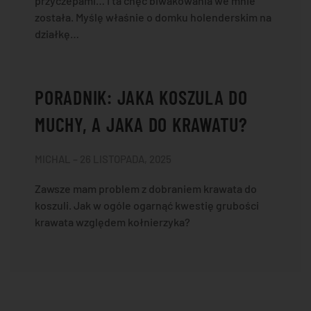
przyczepami… I ta chęć biwakowania we mnie
została. Myślę właśnie o domku holenderskim na
działkę…
PORADNIK: JAKA KOSZULA DO
MUCHY, A JAKA DO KRAWATU?
MICHAL – 26 LISTOPADA, 2025
Zawsze mam problem z dobraniem krawata do
koszuli. Jak w ogóle ogarnąć kwestię grubości
krawata względem kołnierzyka?