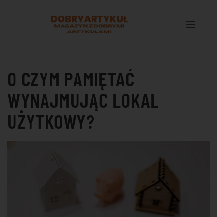
Przejdź do treści głównej
O CZYM PAMIĘTAĆ
WYNAJMUJĄC LOKAL
UŻYTKOWY?