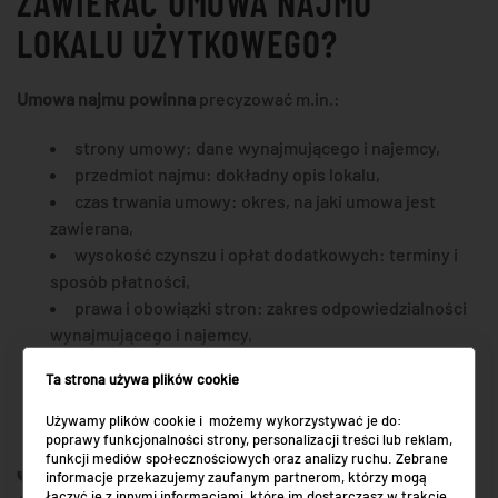
ZAWIERAĆ UMOWA NAJMU
LOKALU UŻYTKOWEGO?
Umowa najmu powinna
precyzować m.in.:
strony umowy: dane wynajmującego i najemcy,
przedmiot najmu: dokładny opis lokalu,
czas trwania umowy: okres, na jaki umowa jest
zawierana,
wysokość czynszu i opłat dodatkowych: terminy i
sposób płatności,
prawa i obowiązki stron: zakres odpowiedzialności
wynajmującego i najemcy,
warunki wypowiedzenia umowy: okoliczności, w
Ta strona używa plików cookie
których możliwe jest rozwiązanie umowy.
Używamy plików cookie i możemy wykorzystywać je do:
poprawy funkcjonalności strony, personalizacji treści lub reklam,
JAKIE PRAWA I OBOWIĄZKI MAJĄ
funkcji mediów społecznościowych oraz analizy ruchu. Zebrane
informacje przekazujemy zaufanym partnerom, którzy mogą
łączyć je z innymi informacjami, które im dostarczasz w trakcie