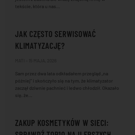
tekście, która u nas…
JAK CZĘSTO SERWISOWAĆ
KLIMATYZACJĘ?
MATI – 15 MAJA, 2026
Sam przez dwa lata odkładałem przegląd „na
później” i skończyło się na tym, że klimatyzator
zaczął dziwnie pachnieć i ledwo chłodził. Okazało
się, że…
ZAKUP KOSMETYKÓW W SIECI:
SPRAWDŹ TOP10 NAJLEPSZYCH