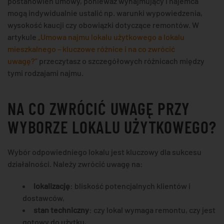
postanowień umowy, ponieważ wynajmujący i najemca
mogą indywidualnie ustalić np. warunki wypowiedzenia,
wysokość kaucji czy obowiązki dotyczące remontów. W
artykule
„Umowa najmu lokalu użytkowego a lokalu
mieszkalnego – kluczowe różnice i na co zwrócić
uwagę?”
przeczytasz o szczegółowych różnicach między
tymi rodzajami najmu.
NA CO ZWRÓCIĆ UWAGĘ PRZY
WYBORZE LOKALU UŻYTKOWEGO?
Wybór odpowiedniego lokalu jest kluczowy dla sukcesu
działalności. Należy zwrócić uwagę na:
lokalizację
: bliskość potencjalnych klientów i
dostawców,
stan techniczny
: czy lokal wymaga remontu, czy jest
gotowy do użytku,