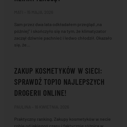
MATI – 15 MAJA, 2026
Sam przez dwa lata odkładałem przegląd „na
później” i skończyło się na tym, że klimatyzator
zaczął dziwnie pachnieć i ledwo chłodził. Okazało
się, że…
ZAKUP KOSMETYKÓW W SIECI:
SPRAWDŹ TOP10 NAJLEPSZYCH
DROGERII ONLINE!
PAULINA – 16 KWIETNIA, 2026
Praktyczny ranking. Zakupy kosmetyków w necie
robię od jakiegoś czasu i faktycznie różnica w