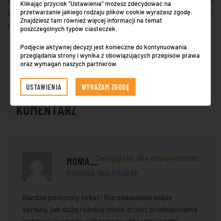
działania promocyjne. Takie usługi często są również
Klikając przycisk "Ustawienia" możesz zdecydować na
przetwarzanie jakiego rodzaju plików cookie wyrażasz zgodę.
korzystniejsze pod względem finansowym, co należy mieć
Znajdziesz tam również więcej informacji na temat
na uwadze, przeglądając poszczególne oferty.
poszczególnych typów ciasteczek.
Podjęcie aktywnej decyzji jest konieczne do kontynuowania
GDZIE NAUCZYĆ SIĘ SURFINGU –…
przeglądania strony i wynika z obowiązujących przepisów prawa
oraz wymagań naszych partnerów.
U KOGO SPRAWDZI SIĘ ARTETERAP…
USTAWIENIA
WYRAŻAM ZGODĘ
KOMENTARZ
Zaloguj się, aby odpowiedzieć
MONIA__
11 GRUDNIA, 2024 O 11:46 AM
Bardzo pomocny tekst! Nie zdawałam sobie
sprawy, jak dużą różnicę może zrobić profesjonalna
redakcja i korekta w finalnym odbiorze książki