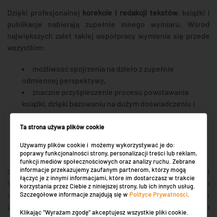
Dzięki profesjonalnej
korekcie i redakcji tekstów
, książki i
publikacje nabierają zupełnie innego wymiaru. Wśród
największych zalet takiej współpracy wymienia się przede
wszystkim:
możliwość spojrzenia na dzieło z zupełnie
odmiennej perspektywy,
znaczne przyśpieszenie procesu powstawania
książki, dzięki bazowaniu na dużym doświadczeniu i
wiedzy profesjonalistów,
znajomość specyfiki procesu wydawniczego, co jest
Ta strona używa plików cookie
istotne zwłaszcza w przypadku
wydawania pierwszej
Używamy plików cookie i możemy wykorzystywać je do:
książki
.
poprawy funkcjonalności strony, personalizacji treści lub reklam,
funkcji mediów społecznościowych oraz analizy ruchu. Zebrane
informacje przekazujemy zaufanym partnerom, którzy mogą
Co więcej, na rynku znaleźć można oferty korekty i redakcji
łączyć je z innymi informacjami, które im dostarczasz w trakcie
tekstu, które świadczone są przez jedną osobę. Warto
korzystania przez Ciebie z niniejszej strony, lub ich innych usług.
skorzystać z takiej możliwości, by maksymalnie skrócić czas
Szczegółowe informacje znajdują się w
Polityce Prywatności
.
powstawania dzieła, a jego nawiązkę można przeznaczyć na
Klikając "Wyrażam zgodę" akceptujesz wszystkie pliki cookie.