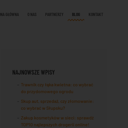
ONA GŁÓWNA
O NAS
PARTNERZY
BLOG
KONTAKT
NAJNOWSZE WPISY
Trawnik czy łąka kwietna: co wybrać
do przydomowego ogrodu
Skup aut, sprzedaż, czy złomowanie:
co wybrać w Słupsku?
Zakup kosmetyków w sieci: sprawdź
TOP10 najlepszych drogerii online!