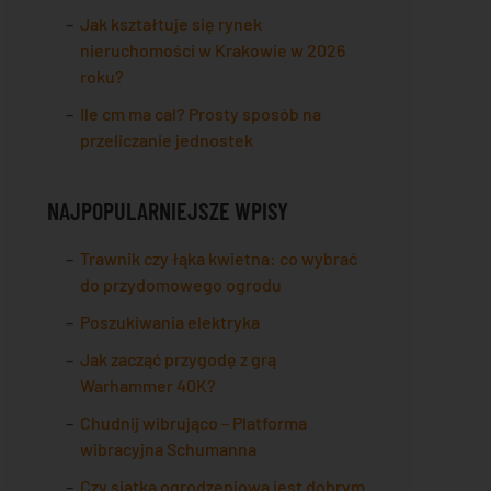
Jak kształtuje się rynek
nieruchomości w Krakowie w 2026
roku?
Ile cm ma cal? Prosty sposób na
przeliczanie jednostek
NAJPOPULARNIEJSZE WPISY
Trawnik czy łąka kwietna: co wybrać
do przydomowego ogrodu
Poszukiwania elektryka
Jak zacząć przygodę z grą
Warhammer 40K?
Chudnij wibrująco – Platforma
wibracyjna Schumanna
Czy siatka ogrodzeniowa jest dobrym