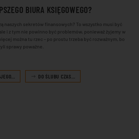
PSZEGO BIURA KSIĘGOWEGO?
adzą naszych sekretów finansowych? To wszystko musi być
ale i z tym nie powinno być problemów, ponieważ żyjemy w
ięcej można tu rzec – po prostu trzeba być rozważnym, bo
zyli sprawy poważne.
OJEGO…
DO ŚLUBU CZAS…