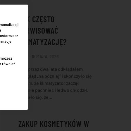
JAK CZĘSTO
sonalizacji
SERWISOWAĆ
e
dostarczasz
KLIMATYZACJĘ?
ormacje
MATI – 15 MAJA, 2026
" możesz
m również
Sam przez dwa lata odkładałem
przegląd „na później” i skończyło się
na tym, że klimatyzator zaczął
dziwnie pachnieć i ledwo chłodził.
Okazało się, że…
ZAKUP KOSMETYKÓW W