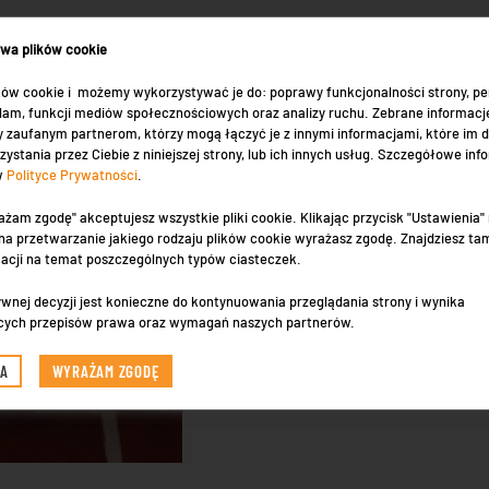
ywa plików cookie
ów cookie i możemy wykorzystywać je do: poprawy funkcjonalności strony, per
eklam, funkcji mediów społecznościowych oraz analizy ruchu. Zebrane informacj
 zaufanym partnerom, którzy mogą łączyć je z innymi informacjami, które im 
zystania przez Ciebie z niniejszej strony, lub ich innych usług. Szczegółowe inf
 w
Polityce Prywatności
.
ażam zgodę" akceptujesz wszystkie pliki cookie. Klikając przycisk "Ustawienia
a przetwarzanie jakiego rodzaju plików cookie wyrażasz zgodę. Znajdziesz ta
macji na temat poszczególnych typów ciasteczek.
wnej decyzji jest konieczne do kontynuowania przeglądania strony i wynika
cych przepisów prawa oraz wymagań naszych partnerów.
IA
WYRAŻAM ZGODĘ