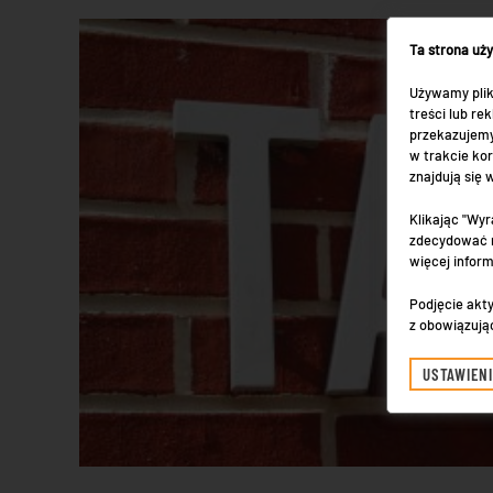
Ta strona uż
Używamy plik
treści lub r
przekazujemy
w trakcie kor
znajdują się
Klikając "Wyr
zdecydować n
więcej infor
Podjęcie akty
z obowiązują
USTAWIEN