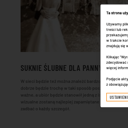
Ta strona uż
Używamy plik
treści lub r
przekazujemy
w trakcie kor
znajdują się
Klikając "Wyr
zdecydować n
SUKNIE ŚLUBNE DLA PANNY MŁODEJ
więcej infor
Podjęcie akty
W sieci będzie też można znaleźć bardzo dużo pomysł
z obowiązują
dobrze będzie trochę w taki sposób poszukać. Odpow
ważne, a ubiór będzie stanowił jedną z istotniejszych
USTAWIEN
wizualne zostaną najlepiej zapamiętane przez osoby u
zadbać o każdy szczegół.