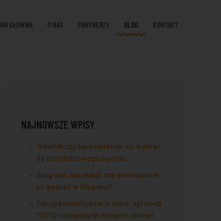
ONA GŁÓWNA
O NAS
PARTNERZY
BLOG
KONTAKT
NAJNOWSZE WPISY
Trawnik czy łąka kwietna: co wybrać
do przydomowego ogrodu
Skup aut, sprzedaż, czy złomowanie:
co wybrać w Słupsku?
Zakup kosmetyków w sieci: sprawdź
TOP10 najlepszych drogerii online!