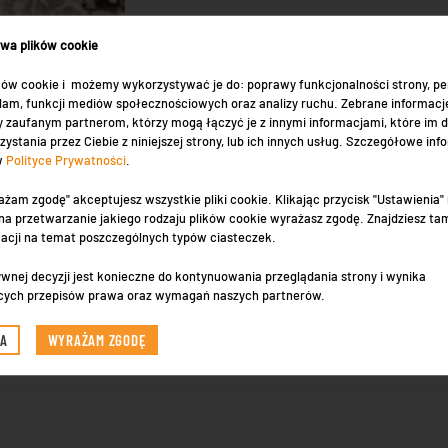
ywa plików cookie
ów cookie i możemy wykorzystywać je do: poprawy funkcjonalności strony, per
eklam, funkcji mediów społecznościowych oraz analizy ruchu. Zebrane informacj
 zaufanym partnerom, którzy mogą łączyć je z innymi informacjami, które im 
zystania przez Ciebie z niniejszej strony, lub ich innych usług. Szczegółowe inf
 w
Polityce Prywatności
.
ażam zgodę" akceptujesz wszystkie pliki cookie. Klikając przycisk "Ustawienia
a przetwarzanie jakiego rodzaju plików cookie wyrażasz zgodę. Znajdziesz ta
macji na temat poszczególnych typów ciasteczek.
wnej decyzji jest konieczne do kontynuowania przeglądania strony i wynika
ów, jakich tematem będzie kreacja ślubna, a więc na pewno
cych przepisów prawa oraz wymagań naszych partnerów.
iednie przygotowanie się do
ślubu
na pewno jest bardzo
 kwestii podczas takiej uroczystości. To właśnie wrażenia
IA
WYRAŻAM ZGODĘ
czestniczące w ślubie, jak również w weselu. Dobrze