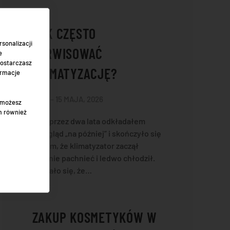
JAK CZĘSTO
sonalizacji
SERWISOWAĆ
e
dostarczasz
KLIMATYZACJĘ?
ormacje
MATI – 15 MAJA, 2026
" możesz
m również
Sam przez dwa lata odkładałem
przegląd „na później” i skończyło się
na tym, że klimatyzator zaczął
dziwnie pachnieć i ledwo chłodził.
Okazało się, że…
ZAKUP KOSMETYKÓW W