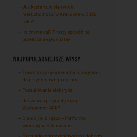
Jak kształtuje się rynek
nieruchomości w Krakowie w 2026
roku?
Ile cm ma cal? Prosty sposób na
przeliczanie jednostek
NAJPOPULARNIEJSZE WPISY
Trawnik czy łąka kwietna: co wybrać
do przydomowego ogrodu
Poszukiwania elektryka
Jak zacząć przygodę z grą
Warhammer 40K?
Chudnij wibrująco – Platforma
wibracyjna Schumanna
Czy siatka ogrodzeniowa jest dobrym