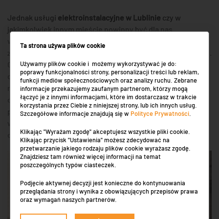
Jednak usługi
elektroinstalacyjne w Lublinie
czy w
jakimkolwiek innym mieście powinny być dla nas
wykonywane przez firmę, która nie tylko budzi nasze
Ta strona używa plików cookie
zaufanie ale do tego jeszcze posiada określone kwalifikacje.
Używamy plików cookie i możemy wykorzystywać je do:
Czasami też ludzie decydują się na to, aby pozwolić komuś
poprawy funkcjonalności strony, personalizacji treści lub reklam,
dorobić po pracy na tzw. fuchach. Nie jest to też złe
funkcji mediów społecznościowych oraz analizy ruchu. Zebrane
rozwiązanie. Człowiek jednak powinien pamiętać, że
informacje przekazujemy zaufanym partnerom, którzy mogą
łączyć je z innymi informacjami, które im dostarczasz w trakcie
czasami zdarza się tak, że w przypadku nowych domków
korzystania przez Ciebie z niniejszej strony, lub ich innych usług.
potrzebne są potwierdzenia i papiery na wszystkie
Szczegółowe informacje znajdują się w
Polityce Prywatności
.
wykonane usługi. W związku z tym należy się zastanowić
Klikając "Wyrażam zgodę" akceptujesz wszystkie pliki cookie.
czy nie lepiej jest zlecić danej usługi firmie.
Klikając przycisk "Ustawienia" możesz zdecydować na
przetwarzanie jakiego rodzaju plików cookie wyrażasz zgodę.
Znajdziesz tam również więcej informacji na temat
poszczególnych typów ciasteczek.
Podjęcie aktywnej decyzji jest konieczne do kontynuowania
przeglądania strony i wynika z obowiązujących przepisów prawa
oraz wymagań naszych partnerów.