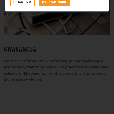
USTAWIENIA
WYRAŻAM ZGODĘ
GWARANCJA
Zlecając coś firmie człowiek dostaje jednak gwarancję a
przede wszystkim ma pewność, że prace zostały wykonane
należycie. Nikt przecież nie lubi poprawiać drugi raz pracy
którą raz już wykonał.