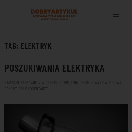
Przejdź do treści głównej
TAG:
ELEKTRYK
POSZUKIWANIA ELEKTRYKA
NAPISANE PRZEZ
ADMIN
W DNIU
19 LUTEGO, 2015
. OPUBLIKOWANO W
BUDOWA I
DO
REMONT
.
BRAK KOMENTARZY
POSZUKIWANIA
ELEKTRYKA