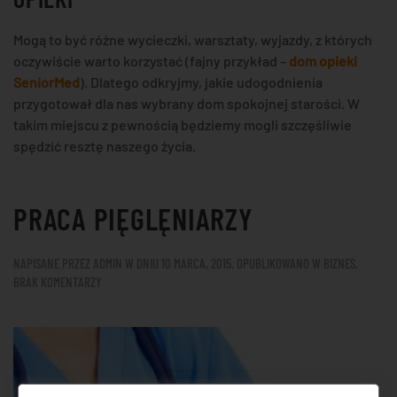
Mogą to być różne wycieczki, warsztaty, wyjazdy, z których
oczywiście warto korzystać (fajny przykład –
dom opieki
SeniorMed
). Dlatego odkryjmy, jakie udogodnienia
przygotował dla nas wybrany dom spokojnej starości. W
takim miejscu z pewnością będziemy mogli szczęśliwie
spędzić resztę naszego życia.
PRACA PIĘGLĘNIARZY
NAPISANE PRZEZ
ADMIN
W DNIU
10 MARCA, 2015
. OPUBLIKOWANO W
BIZNES
.
DO
BRAK KOMENTARZY
PRACA
PIĘGLĘNIARZY