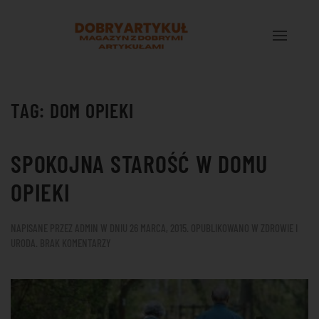
Przejdź do treści głównej
TAG:
DOM OPIEKI
SPOKOJNA STAROŚĆ W DOMU
OPIEKI
NAPISANE PRZEZ
ADMIN
W DNIU
26 MARCA, 2015
. OPUBLIKOWANO W
ZDROWIE I
DO
URODA
.
BRAK KOMENTARZY
SPOKOJNA
STAROŚĆ
W
DOMU
OPIEKI