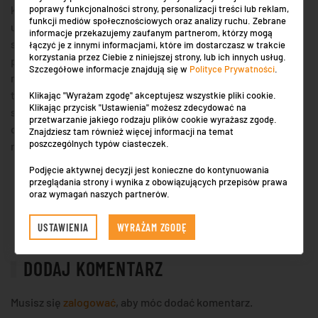
poprawy funkcjonalności strony, personalizacji treści lub reklam,
kierowca nie chce przejść rejestracji jako przedsiębiorca i
funkcji mediów społecznościowych oraz analizy ruchu. Zebrane
uzyskać pozwolenie na przewóz pasażerów, może wziąć
informacje przekazujemy zaufanym partnerom, którzy mogą
samochód w dzierżawę. Nie wymaga to statusu IP ani
łączyć je z innymi informacjami, które im dostarczasz w trakcie
korzystania przez Ciebie z niniejszej strony, lub ich innych usług.
posiadania licencji. Koszty naprawy należy rozpocząć na
Szczegółowe informacje znajdują się w
Polityce Prywatności
.
nowej lub prawie nowej maszynie. Ma lepszy stan
techniczny, co oznacza, że rzadziej się psuje. Ponadto nowe
Klikając "Wyrażam zgodę" akceptujesz wszystkie pliki cookie.
Klikając przycisk "Ustawienia" możesz zdecydować na
samochody nie muszą być tak często serwisowane. Niski
przetwarzanie jakiego rodzaju plików cookie wyrażasz zgodę.
dochód problem niskich zarobków taksówkarza można
Znajdziesz tam również więcej informacji na temat
poszczególnych typów ciasteczek.
rozwiązać na kilka sposobów.
Podjęcie aktywnej decyzji jest konieczne do kontynuowania
przeglądania strony i wynika z obowiązujących przepisów prawa
WINDA DOPASOWANA DO TWOICH…
oraz wymagań naszych partnerów.
FLEBOLOGIA – CZYM ZAJMU…
USTAWIENIA
WYRAŻAM ZGODĘ
DODAJ KOMENTARZ
Musisz się
zalogować
, aby móc dodać komentarz.