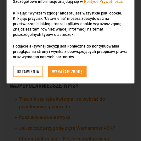
Szczegółowe informacje znajdują się w
Polityce Prywatności
.
Skup aut, sprzedaż, czy złomowanie: co wybrać w
Słupsku?
Klikając "Wyrażam zgodę" akceptujesz wszystkie pliki cookie.
Klikając przycisk "Ustawienia" możesz zdecydować na
Zakup kosmetyków w sieci: sprawdź TOP10
przetwarzanie jakiego rodzaju plików cookie wyrażasz zgodę.
najlepszych drogerii online!
Znajdziesz tam również więcej informacji na temat
poszczególnych typów ciasteczek.
Jak kształtuje się rynek nieruchomości w Krakowie
Podjęcie aktywnej decyzji jest konieczne do kontynuowania
w 2026 roku?
przeglądania strony i wynika z obowiązujących przepisów prawa
oraz wymagań naszych partnerów.
Ile cm ma cal? Prosty sposób na przeliczanie
jednostek
USTAWIENIA
WYRAŻAM ZGODĘ
NAJPOPULARNIEJSZE WPISY
Trawnik czy łąka kwietna: co wybrać do
przydomowego ogrodu
Poszukiwania elektryka
Jak zacząć przygodę z grą Warhammer 40K?
Chudnij wibrująco – Platforma wibracyjna