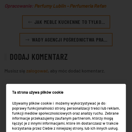
Opracowanie:
Perfumy Lublin – Perfumeria Refan
JAK MEBLE KUCHENNE TO TYLKO…
WADY AGENCJI POŚREDNICTWA PRA…
DODAJ KOMENTARZ
Musisz się
zalogować
, aby móc dodać komentarz.
Ta strona używa plików cookie
NAJNOWSZE WPISY
Używamy plików cookie i możemy wykorzystywać je do:
poprawy funkcjonalności strony, personalizacji treści lub reklam,
funkcji mediów społecznościowych oraz analizy ruchu. Zebrane
Trawnik czy łąka kwietna: co wybrać do
informacje przekazujemy zaufanym partnerom, którzy mogą
łączyć je z innymi informacjami, które im dostarczasz w trakcie
przydomowego ogrodu
korzystania przez Ciebie z niniejszej strony, lub ich innych usług.