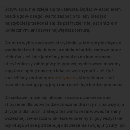
Oczywiście, nie dzieje się tak zawsze. Będąc właścicielem
psa długowłosego, warto zadbać o to, aby pies jak
najszybciej przekonał się, że psi fryzjer nie jest ani złem
koniecznym, ani nawet największą torturą.
Grunt to wybrać wzorzec strzyżenia, w którym pies będzie
wyglądał i czuł się dobrze, a opiekun będzie zadowolony z
efektów. Jeśli nie jesteśmy pewni co do konieczności
strzyżenia czy zabiegów pielęgnacyjnych zawsze możemy
zapytać o opinię naszego lekarza weterynarii. Jeśli już
znaleźliśmy zaufanego
weterynarza
, który dobrze zna i
rozumie naszego psa, jego rada może być bardzo pomocna.
Co ciekawe, może się okazać, że czas oczekiwania na
strzyżenie dla psów będzie znacznie dłuższy niż na wizytę u
„fryzjera dla ludzi”. Dlatego też warto rezerwować terminy
wcześniej, zwłaszcza w okresie wiosennym, gdy wszystkie
psy długowłose potrzebują odświeżenia swojej „fryzury” po