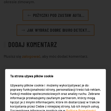
okresie zimowym.
POŻYCZKI POD ZASTAW AUTA…
JAK WYBRAĆ DOBRE BIURO DETEKT…
DODAJ KOMENTARZ
Musisz się
zalogować
, aby móc dodać komentarz.
Ta strona używa plików cookie
NAJNOWSZE WPISY
Używamy plików cookie i możemy wykorzystywać je do:
poprawy funkcjonalności strony, personalizacji treści lub reklam,
funkcji mediów społecznościowych oraz analizy ruchu. Zebrane
Trawnik czy łąka kwietna: co wybrać do
informacje przekazujemy zaufanym partnerom, którzy mogą
przydomowego ogrodu
łączyć je z innymi informacjami, które im dostarczasz w trakcie
korzystania przez Ciebie z niniejszej strony, lub ich innych usług.
Skup aut, sprzedaż, czy złomowanie: co wybrać w
Szczegółowe informacje znajdują się w
Polityce Prywatności
.