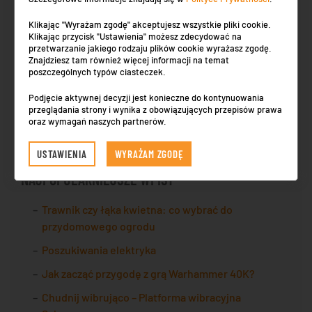
Słupsku?
Klikając "Wyrażam zgodę" akceptujesz wszystkie pliki cookie.
Zakup kosmetyków w sieci: sprawdź TOP10
Klikając przycisk "Ustawienia" możesz zdecydować na
przetwarzanie jakiego rodzaju plików cookie wyrażasz zgodę.
najlepszych drogerii online!
Znajdziesz tam również więcej informacji na temat
poszczególnych typów ciasteczek.
Jak kształtuje się rynek nieruchomości w Krakowie
w 2026 roku?
Podjęcie aktywnej decyzji jest konieczne do kontynuowania
przeglądania strony i wynika z obowiązujących przepisów prawa
Ile cm ma cal? Prosty sposób na przeliczanie
oraz wymagań naszych partnerów.
jednostek
USTAWIENIA
WYRAŻAM ZGODĘ
NAJPOPULARNIEJSZE WPISY
Trawnik czy łąka kwietna: co wybrać do
przydomowego ogrodu
Poszukiwania elektryka
Jak zacząć przygodę z grą Warhammer 40K?
Chudnij wibrująco – Platforma wibracyjna