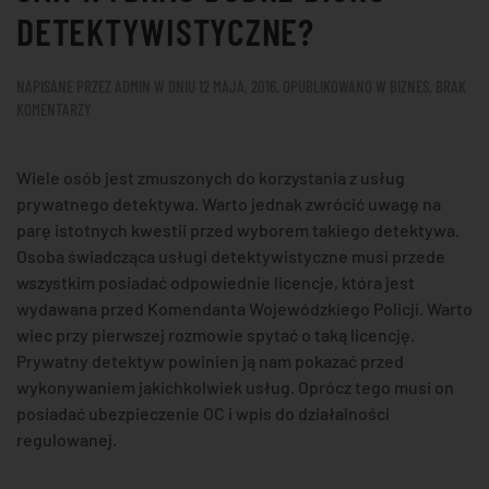
DETEKTYWISTYCZNE?
NAPISANE PRZEZ
ADMIN
W DNIU
12 MAJA, 2016
. OPUBLIKOWANO W
BIZNES
.
BRAK
DO
KOMENTARZY
JAK
WYBRAĆ
Wiele osób jest zmuszonych do korzystania z usług
DOBRE
BIURO
prywatnego detektywa. Warto jednak zwrócić uwagę na
DETEKTYWISTYCZNE?
parę istotnych kwestii przed wyborem takiego detektywa.
Osoba świadcząca usługi detektywistyczne musi przede
wszystkim posiadać odpowiednie licencje, która jest
wydawana przed Komendanta Wojewódzkiego Policji. Warto
wiec przy pierwszej rozmowie spytać o taką licencję.
Prywatny detektyw powinien ją nam pokazać przed
wykonywaniem jakichkolwiek usług. Oprócz tego musi on
posiadać ubezpieczenie OC i wpis do działalności
regulowanej.