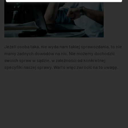
Jeżeli osoba taka, nie wyda nam takiej sprawozdania, to nie
mamy żadnych dowodów na nic. Nie możemy dochodzić
swoich spraw w sądzie, w zależności od konkretnej
specyfiki naszej sprawy. Warto więc zwrócić na to uwagę.