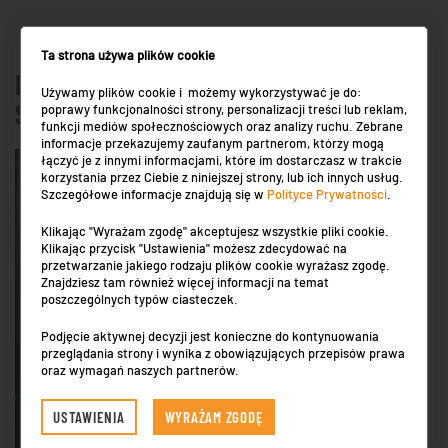
WARTO WIEC PRZEZ ZATRUDNIENIEM
Ta strona używa plików cookie
DETEKTYWA, ZAPYTAĆ SIĘ O TAKIE
Używamy plików cookie i możemy wykorzystywać je do:
SPRAWOZDANIE
poprawy funkcjonalności strony, personalizacji treści lub reklam,
funkcji mediów społecznościowych oraz analizy ruchu. Zebrane
informacje przekazujemy zaufanym partnerom, którzy mogą
łączyć je z innymi informacjami, które im dostarczasz w trakcie
korzystania przez Ciebie z niniejszej strony, lub ich innych usług.
Szczegółowe informacje znajdują się w
Polityce Prywatności
.
Klikając "Wyrażam zgodę" akceptujesz wszystkie pliki cookie.
Klikając przycisk "Ustawienia" możesz zdecydować na
przetwarzanie jakiego rodzaju plików cookie wyrażasz zgodę.
Znajdziesz tam również więcej informacji na temat
poszczególnych typów ciasteczek.
Podjęcie aktywnej decyzji jest konieczne do kontynuowania
przeglądania strony i wynika z obowiązujących przepisów prawa
oraz wymagań naszych partnerów.
USTAWIENIA
WYRAŻAM ZGODĘ