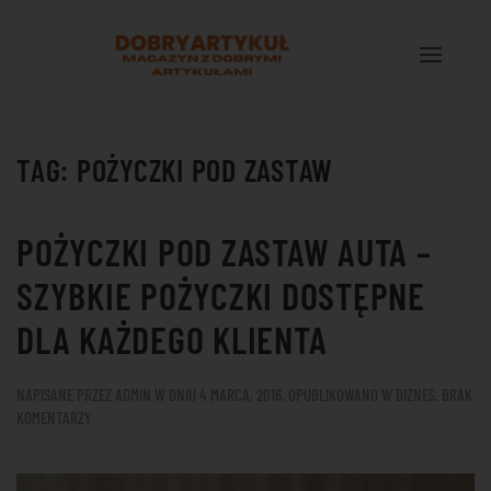
Przejdź do treści głównej
TAG:
POŻYCZKI POD ZASTAW
POŻYCZKI POD ZASTAW AUTA –
SZYBKIE POŻYCZKI DOSTĘPNE
DLA KAŻDEGO KLIENTA
NAPISANE PRZEZ
ADMIN
W DNIU
4 MARCA, 2016
. OPUBLIKOWANO W
BIZNES
.
BRAK
DO
KOMENTARZY
POŻYCZKI
POD
ZASTAW