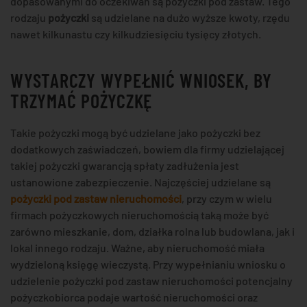
dopasowanymi do oczekiwań są pożyczki pod zastaw. Tego
rodzaju
pożyczki
są udzielane na dużo wyższe kwoty, rzędu
nawet kilkunastu czy kilkudziesięciu tysięcy złotych.
WYSTARCZY WYPEŁNIĆ WNIOSEK, BY
TRZYMAĆ POŻYCZKĘ
Takie pożyczki mogą być udzielane jako pożyczki bez
dodatkowych zaświadczeń, bowiem dla firmy udzielającej
takiej pożyczki gwarancją spłaty zadłużenia jest
ustanowione zabezpieczenie. Najczęściej udzielane są
pożyczki pod zastaw nieruchomości
, przy czym w wielu
firmach pożyczkowych nieruchomością taką może być
zarówno mieszkanie, dom, działka rolna lub budowlana, jak i
lokal innego rodzaju. Ważne, aby nieruchomość miała
wydzieloną księgę wieczystą. Przy wypełnianiu wniosku o
udzielenie pożyczki pod zastaw nieruchomości potencjalny
pożyczkobiorca podaje wartość nieruchomości oraz