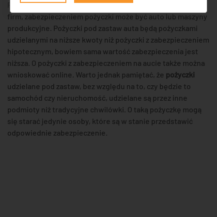
Przy pożyczkach na niższe kwoty, ale również w przypadku
firm, zabezpieczeniem pożyczki może być auto lub maszyny
produkcyjne. Pożyczki pod zastaw auta będą pożyczkami
udzielanymi na niższe kwoty niż pożyczki z zabezpieczeniem
hipotecznym, bowiem sama wartość zabezpieczenia jest
niższa. O pożyczki z zabezpieczeniem na aucie także można
wnioskować online. Warto jednak pamiętać, że
pożyczki
udzielane pod zastaw, bez względu na to, czy będzie to
samochód czy nieruchomość, udzielane są przez inne
podmioty niż tradycyjne chwilówki. O taką pożyczkę mogą
się starać jedynie osoby, które są w stanie przedstawić
odpowiednie zabezpieczenie.