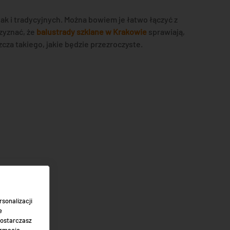
k i tradycyjnych. Można bowiem je łatwo łączyć z
zyznać, że
balustrady szklane w Krakowie
sprawiają,
cza takiego, jakie będzie przezroczyste.
sonalizacji
e
dostarczasz