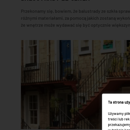
Przekonamy się, bowiem, że balustrady ze szkła spra
różnymi materiałami, za pomocą jakich zostaną wyko
że wnętrze może wydawać się być optycznie większym, 
Ta strona uż
Używamy plik
treści lub r
przekazujemy