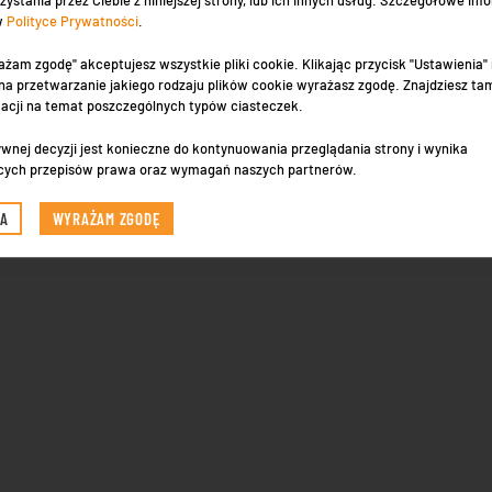
zystania przez Ciebie z niniejszej strony, lub ich innych usług. Szczegółowe inf
 w
Polityce Prywatności
.
ażam zgodę" akceptujesz wszystkie pliki cookie. Klikając przycisk "Ustawienia
a przetwarzanie jakiego rodzaju plików cookie wyrażasz zgodę. Znajdziesz ta
macji na temat poszczególnych typów ciasteczek.
nie będzie nie tylko jakby większe, ale też i bardziej eleganc
adruk. Dzięki temu
balustrady szklane
mogą stać się jednym z tych
wnej decyzji jest konieczne do kontynuowania przeglądania strony i wynika
jnych, czy architektonicznych, ale same w sobie będą dekoracy
cych przepisów prawa oraz wymagań naszych partnerów.
IA
WYRAŻAM ZGODĘ