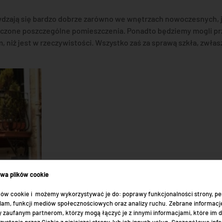
wdzają się bardzo dobrze zarówno we wnętrzach nowoczesnych, ja
ńczone poszczególne pomieszczenia. Ponadto będziemy mogli pr
niż jest w rzeczywistości. Wszystko zaś za sprawą szkła, zwłasz
ywa plików cookie
ów cookie i możemy wykorzystywać je do: poprawy funkcjonalności strony, per
eklam, funkcji mediów społecznościowych oraz analizy ruchu. Zebrane informacj
 zaufanym partnerom, którzy mogą łączyć je z innymi informacjami, które im 