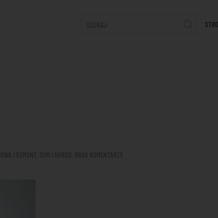
STR
DO
OWA I REMONT
,
DOM I OGRÓD
.
BRAK KOMENTARZY
BALUSTRADY
ZE
SZKŁA