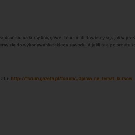
apisać się na kursy księgowe. To na nich dowiemy się, jak w pr
emy się do wykonywania takiego zawodu. A jeśli tak, po prostu 
ź tu:
http://forum.gazeta.pl/forum/,,Opinia_na_temat_kursow