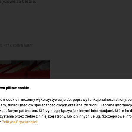
rzędowe za Ciebie.
DO
S
.
BRAK KOMENTARZY
PRACA
W
KSIĘGOWOŚCI
ywa plików cookie
ów cookie i możemy wykorzystywać je do: poprawy funkcjonalności strony, per
eklam, funkcji mediów społecznościowych oraz analizy ruchu. Zebrane informacj
 zaufanym partnerom, którzy mogą łączyć je z innymi informacjami, które im 
zystania przez Ciebie z niniejszej strony, lub ich innych usług. Szczegółowe inf
 w
Polityce Prywatności
.