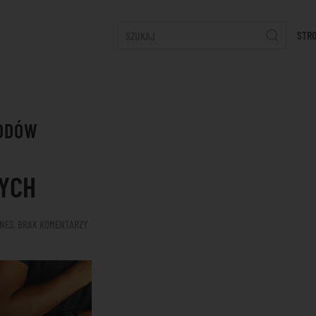
STR
HODÓW
YCH
DO
ZNES
.
BRAK KOMENTARZY
USŁUGI
BIUR
RACHUNKOWYCH