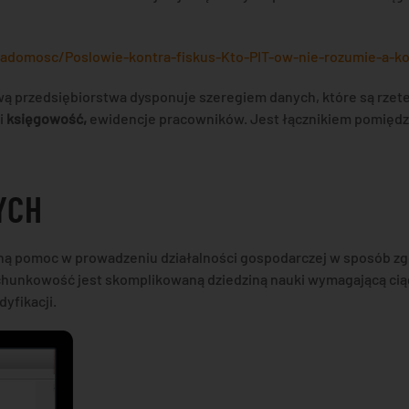
adomosc/Poslowie-kontra-fiskus-Kto-PIT-ow-nie-rozumie-a-ko
 przedsiębiorstwa dysponuje szeregiem danych, które są rzete
i
księgowość,
ewidencje pracowników. Jest łącznikiem pomiędz
YCH
ą pomoc w prowadzeniu działalności gospodarczej w sposób zgo
chunkowość jest skomplikowaną dziedziną nauki wymagającą ciąg
yfikacji.