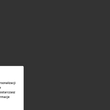
sonalizacji
e
dostarczasz
ormacje