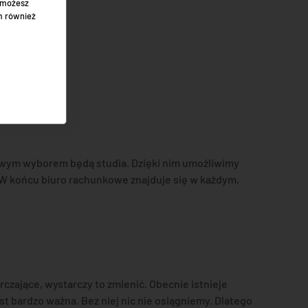
" możesz
m również
czowym wyborem będą studia. Dzięki nim umożliwimy
 W końcu biuro rachunkowe znajduje się w każdym,
zające, wystarczy to zmienić. Obecnie istnieje
jest bardzo ważna. Bez niej nic nie osiągniemy. Dlatego