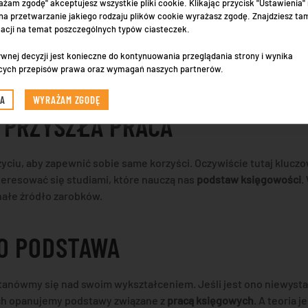
ażam zgodę" akceptujesz wszystkie pliki cookie. Klikając przycisk "Ustawienia
a przetwarzanie jakiego rodzaju plików cookie wyrażasz zgodę. Znajdziesz ta
macji na temat poszczególnych typów ciasteczek.
wnej decyzji jest konieczne do kontynuowania przeglądania strony i wynika
cych przepisów prawa oraz wymagań naszych partnerów.
IA
WYRAŻAM ZGODĘ
 PRZYSZŁA PRACA
 życiu, aby zapewnić sobie same korzyści. Oczywiście tutaj klu
teresować się studiami, które nauczą nas
podstaw księgowości
.
ałe źródło zarobków.
O PODSTAWA
anówmy się nad swoim wykształceniem. Jeśli jest ono niewystarc
ich opanujemy podstawy związane z
pracą księgowych
. A teoria 