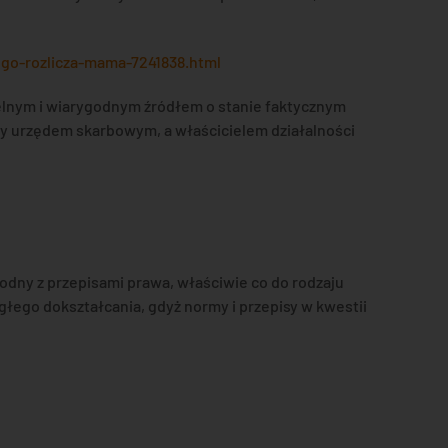
go-rozlicza-mama-7241838.html
lnym i wiarygodnym źródłem o stanie faktycznym
y urzędem skarbowym, a właścicielem działalności
dny z przepisami prawa, właściwie co do rodzaju
łego dokształcania, gdyż normy i przepisy w kwestii