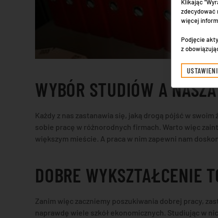
Klikając "Wyr
zdecydować n
więcej infor
Podjęcie akty
z obowiązują
USTAWIEN
WYBÓR STUDIÓW A NASZA
Każdy z nas zastanawia się, jaką drogą pójść w swoim
sobie pracę w różnorodnych firmach. Warto więc zain
większym mieście. A praca w nim zapewni nam doskon
DOBRE WYKSZTAŁCENIE T
Zanim więc zaczniemy poszukiwania dobrej pracy, zast
naprawdę wiele szkół ekonomicznych. Studiując w n