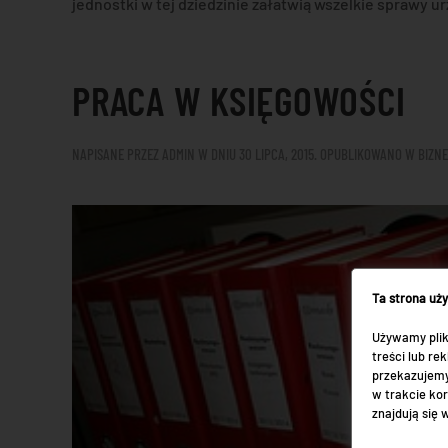
jednostki w tej dziedzinie załatwią wszelkie sprawy u
PRACA W KSIĘGOWOŚCI
NAPISANE PRZEZ
ADMIN
W DNIU
30 LIPCA, 2015
. OPUBLIKOWANO W
BIZNE
Ta strona uż
Używamy plik
treści lub r
przekazujemy
w trakcie kor
znajdują się